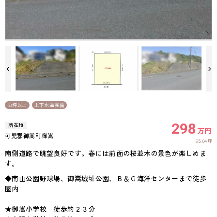
50坪以上
上下水道完備
298
所在地
万円
可児郡御嵩町御嵩
65.04坪
南側道路で眺望良好です。春には前面の桜並木の景色が楽しめま
す。
◆南山公園野球場、御嵩城址公園、Ｂ＆Ｇ海洋センターまで徒歩
圏内
★御嵩小学校 徒歩約２３分