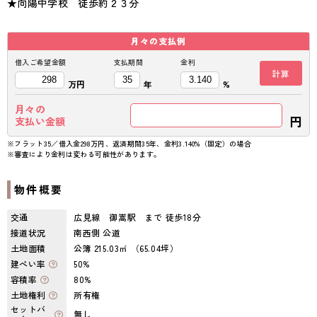
★向陽中学校 徒歩約２３分
月々の
支払例
借入ご希望金額
支払期間
金利
計算
万円
年
%
月々の
円
支払い金額
※フラット35／借入金298万円、返済期間35年、金利3.140%（固定）の場合
※審査により金利は変わる可能性があります。
物件概要
交通
広見線 御嵩駅 まで 徒歩18分
接道状況
南西側 公道
土地面積
公簿 215.03㎡ （65.04坪）
建ぺい率
50%
容積率
80%
土地権利
所有権
セットバ
無し