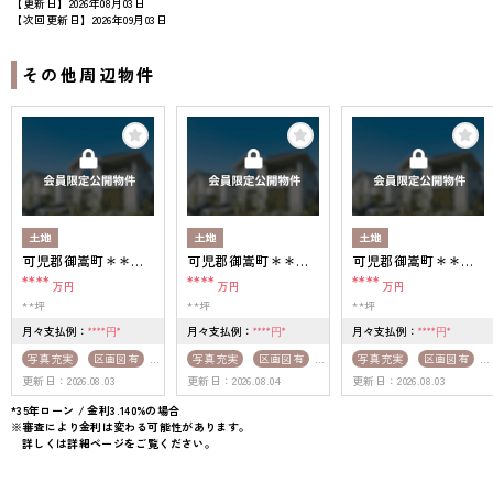
【更新日】2026年08月03日
【次回更新日】2026年09月03日
その他周辺物件
土地
土地
土地
可児郡御嵩町＊＊＊
可児郡御嵩町＊＊＊
可児郡御嵩町＊＊＊
＊
****
＊
****
＊
****
万円
万円
万円
**坪
**坪
**坪
月々支払例：
月々支払例：
月々支払例：
****
*
****
*
****
*
円
円
円
写真充実
区画図有
写真充実
区画図有
写真充実
区画図有
更新日：2026.08.03
更新日：2026.08.04
更新日：2026.08.03
50坪以上
50坪以上
50坪以上
上下水道完備
上下水道完備
*35年ローン / 金利3.140%の場合
※審査により金利は変わる可能性があります。
詳しくは詳細ページをご覧ください。