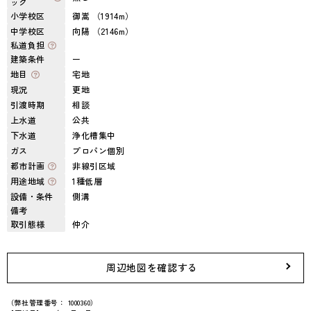
ック
小学校区
御嵩 （1914m）
中学校区
向陽 （2146m）
私道負担
建築条件
ー
地目
宅地
現況
更地
引渡時期
相談
上水道
公共
下水道
浄化槽集中
ガス
プロパン個別
都市計画
非線引区域
用途地域
1種低層
設備・条件
側溝
備考
取引態様
仲介
周辺地図を確認する
（弊社管理番号： 1000360）