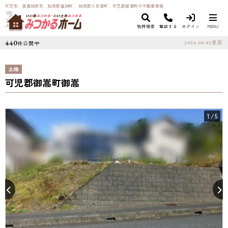
可児市、美濃加茂市、加茂郡富加町、 加茂郡八百津町、可児郡御嵩町の不動産情報
物件検索
電話する
ログイン
MENU
440
件公開中
2026.08.03
更新
土地
可児郡御嵩町御嵩
1
/5