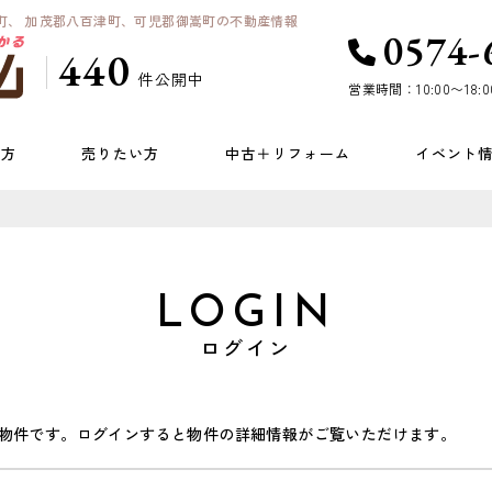
町、 加茂郡八百津町、可児郡御嵩町の不動産情報
0574-
440
件公開中
営業時間：10:00〜18:0
い方
売りたい方
中古＋リフォーム
イベント
LOGIN
ログイン
物件です。ログインすると物件の詳細情報がご覧いただけます。