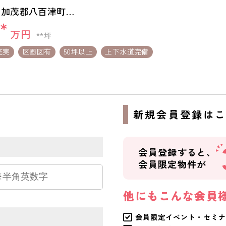
加茂郡八百津町＊
＊＊＊
**
万円
**坪
充実
区画図有
50坪以上
上下水道完備
ら
新規会員登録は
会員登録すると、
会員限定物件が
他にもこんな会員
会員限定イベント・セミナ