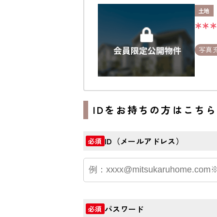
土地
**
写真
IDをお持ちの方はこち
ID（メールアドレス）
必須
パスワード
必須