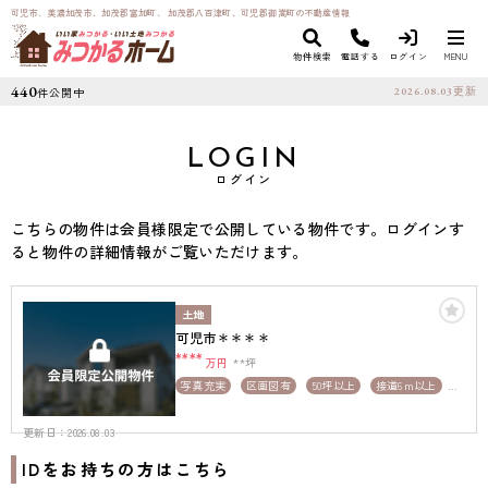
可児市、美濃加茂市、加茂郡富加町、 加茂郡八百津町、可児郡御嵩町の不動産情報
物件検索
電話する
ログイン
MENU
440
件公開中
2026.08.03
更新
LOGIN
ログイン
こちらの物件は会員様限定で公開している物件です。ログインす
ると物件の詳細情報がご覧いただけます。
土地
可児市＊＊＊＊
****
万円
**坪
写真充実
区画図有
50坪以上
接道6ｍ以上
上下水道完備
更新日：2026.08.03
IDをお持ちの方はこちら