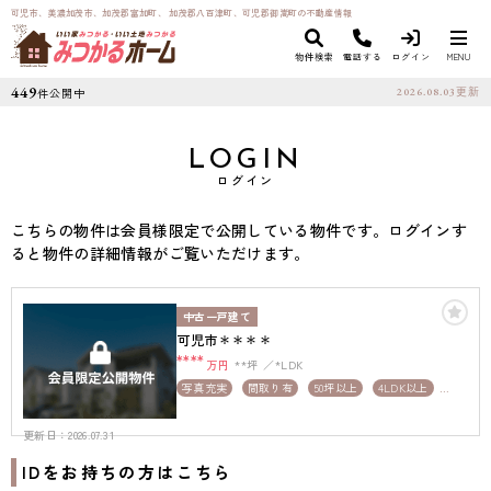
可児市、美濃加茂市、加茂郡富加町、 加茂郡八百津町、可児郡御嵩町の不動産情報
物件検索
電話する
ログイン
MENU
449
件公開中
2026.08.03
更新
LOGIN
ログイン
こちらの物件は会員様限定で公開している物件です。ログインす
ると物件の詳細情報がご覧いただけます。
中古一戸建て
可児市＊＊＊＊
****
万円
**坪
*LDK
写真充実
間取り有
50坪以上
4LDK以上
上下水道完備
更新日：2026.07.31
IDをお持ちの方はこちら