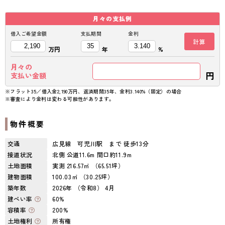
月々の
支払例
借入ご希望金額
支払期間
金利
計算
万円
年
%
月々の
円
支払い金額
※フラット35／借入金2,190万円、返済期間35年、金利3.140%（固定）の場合
※審査により金利は変わる可能性があります。
物件概要
交通
広見線 可児川駅 まで 徒歩13分
接道状況
北側 公道11.6m 間口約11.9m
土地面積
実測 216.57㎡ （65.51坪）
建物面積
100.03㎡ （30.25坪）
築年数
2026年 （令和8） 4月
建ぺい率
60%
容積率
200%
土地権利
所有権