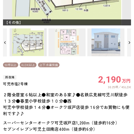
【その他】
50坪以上
4LDK以上
上下水道完備
2,190
所在地
万円
可児市塩2号棟
30.25坪
4SLDK
２階全居室６帖以上●和室のある家♪●名鉄広見線可児川駅徒歩
１３分●春里小学校徒歩１０分●西
可児中学校徒歩１４分●オークワ坂戸店徒歩１6分でお買物にも便
利です♪♪
スーパーセンターオークワ可児坂戸店1,200m（徒歩約16分）
セブンイレブン可児土田南店400m（徒歩約6分）