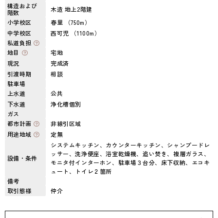
構造および
木造 地上2階建
階数
小学校区
春里 （750m）
中学校区
西可児 （1100m）
私道負担
地目
宅地
現況
完成済
引渡時期
相談
駐車場
上水道
公共
下水道
浄化槽個別
ガス
都市計画
非線引区域
用途地域
定無
システムキッチン、カウンターキッチン、シャンプードレ
ッサー、洗浄便座、浴室乾燥機、追い焚き、複層ガラス、
設備・条件
モニタ付インターホン、駐車場３台分、床下収納、エコキ
ュート、トイレ２箇所
備考
取引態様
仲介