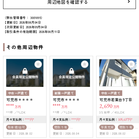
周辺地図を確認する
（弊社管理番号： 3001895）
【更新日】2026年08月04日
【次回更新日】2026年09月04日
【取引条件の有効期限】2026年08月11日
その他周辺物件
中古一戸建て
新築一戸建て
中古一戸建て
可児市＊＊＊＊
可児市＊＊＊＊
可児市若葉台9丁目
****
****
2,690
万円
万円
万円
**坪
*LDK
**坪
*LDK
35.90坪
4SLDK
月々支払例：
月々支払例：
月々支払例：
****
*
****
*
105,637
*
円
円
円
駐車場2台可
間取り有
写真充実
間取り有
更新日：2026.08.02
更新日：2026.08.04
更新日：2026.08.02
50坪以上
4LDK以上
駅徒歩10分以内
築10年以内
南向き