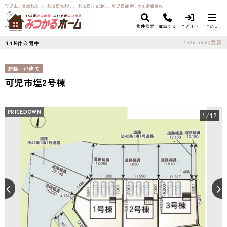
可児市、美濃加茂市、加茂郡富加町、 加茂郡八百津町、可児郡御嵩町の不動産情報
物件検索
電話する
ログイン
MENU
448
件公開中
2026.08.03
更新
新築一戸建て
可児市塩2号棟
PRICEDOWN
1
/12