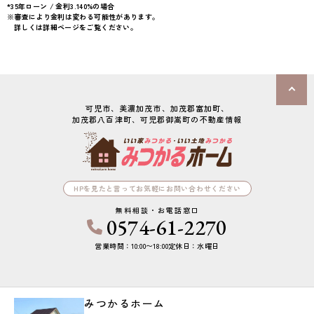
上下水道完備
駐車場2台可
50坪以上
4LDK以上
*35年ローン / 金利3.140%の場合
※審査により金利は変わる可能性があります。
50坪以上
4LDK以上
上下水道完備
詳しくは詳細ページをご覧ください。
接道6ｍ以上
オール電化
上下水道完備
バリアフリー
オール電化
オール電化住宅
可児市、美濃加茂市、加茂郡富加町、

加茂郡八百津町、可児郡御嵩町の不動産情報
HPを見たと言ってお気軽にお問い合わせください
無料相談・お電話窓口
0574-61-2270
営業時間：10:00〜18:00
定休日：水曜日
みつかるホーム