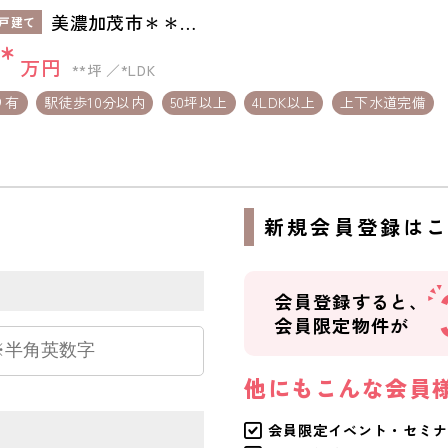
美濃加茂市＊＊＊
戸建て
＊
**
万円
**坪
*LDK
り有
駅徒歩10分以内
50坪以上
4LDK以上
上下水道完備
ら
新規会員登録は
会員登録すると、
会員限定物件が
他にもこんな会員
会員限定イベント・セミナ