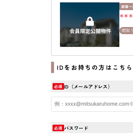
新築一
**
間取
IDをお持ちの方はこち
ID（メールアドレス）
必須
パスワード
必須