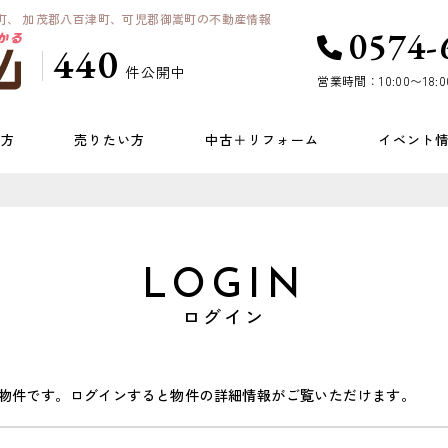
町、 加茂郡八百津町、可児郡御嵩町の不動産情報
0574-
440
件公開中
営業時間：10:00〜18:0
い方
売りたい方
中古＋リフォーム
イベント
LOGIN
ログイン
物件です。ログインすると物件の詳細情報がご覧いただけます。